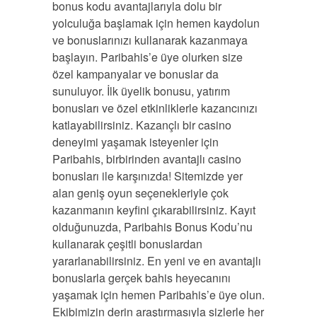
bonus kodu avantajlarıyla dolu bir
yolculuğa başlamak için hemen kaydolun
ve bonuslarınızı kullanarak kazanmaya
başlayın. Paribahis’e üye olurken size
özel kampanyalar ve bonuslar da
sunuluyor. İlk üyelik bonusu, yatırım
bonusları ve özel etkinliklerle kazancınızı
katlayabilirsiniz. Kazançlı bir casino
deneyimi yaşamak isteyenler için
Paribahis, birbirinden avantajlı casino
bonusları ile karşınızda! Sitemizde yer
alan geniş oyun seçenekleriyle çok
kazanmanın keyfini çıkarabilirsiniz. Kayıt
olduğunuzda, Paribahis Bonus Kodu’nu
kullanarak çeşitli bonuslardan
yararlanabilirsiniz. En yeni ve en avantajlı
bonuslarla gerçek bahis heyecanını
yaşamak için hemen Paribahis’e üye olun.
Ekibimizin derin araştırmasıyla sizlerle her