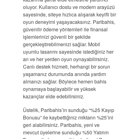
oluyor. Kullanıcı dostu ve modern arayüzü
sayesinde, siteye hızlıca alışarak keyifli bir
oyun deneyimi yaşayacaksınız. Paribahis,
güvenilir ödeme yöntemleri ile finansal
işlemlerinizi güvenli bir şekilde
gerçekleştirebilmenizi sağlar. Mobil
uyumlu tasarımı sayesinde istediğiniz her
an ve her yerden oyun oynayabilirsiniz.
Canlı destek hizmeti, herhangi bir sorun
yaşamanız durumunda anında yardım
almanızı sağlar. Böylece hemen bahis
oynamaya başlayabilir ve yüksek
kazançlar elde edebilirsiniz.
Üstelik, Paribahis’in sunduğu “%25 Kayıp
Bonusu” ile kaybettiğiniz miktarın %25’ini
geri alabilirsiniz. Paribahis, yeni ve
mevcut üyelerine sunduğu %50 Yatırım