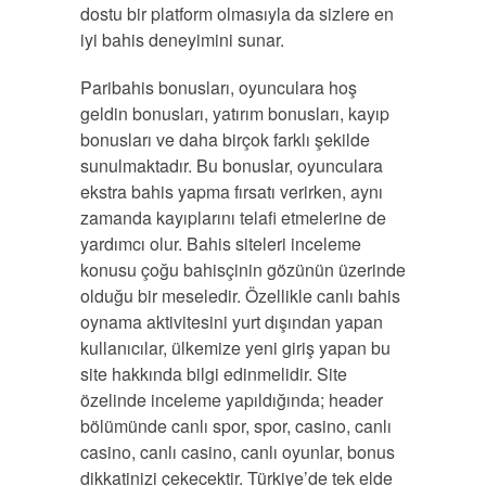
dostu bir platform olmasıyla da sizlere en
iyi bahis deneyimini sunar.
Paribahis bonusları, oyunculara hoş
geldin bonusları, yatırım bonusları, kayıp
bonusları ve daha birçok farklı şekilde
sunulmaktadır. Bu bonuslar, oyunculara
ekstra bahis yapma fırsatı verirken, aynı
zamanda kayıplarını telafi etmelerine de
yardımcı olur. Bahis siteleri inceleme
konusu çoğu bahisçinin gözünün üzerinde
olduğu bir meseledir. Özellikle canlı bahis
oynama aktivitesini yurt dışından yapan
kullanıcılar, ülkemize yeni giriş yapan bu
site hakkında bilgi edinmelidir. Site
özelinde inceleme yapıldığında; header
bölümünde canlı spor, spor, casino, canlı
casino, canlı casino, canlı oyunlar, bonus
dikkatinizi çekecektir. Türkiye’de tek elde