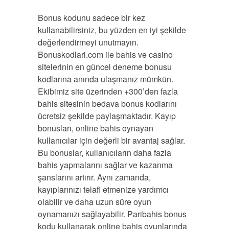
Bonus kodunu sadece bir kez
kullanabilirsiniz, bu yüzden en iyi şekilde
değerlendirmeyi unutmayın.
Bonuskodlari.com ile bahis ve casino
sitelerinin en güncel deneme bonusu
kodlarına anında ulaşmanız mümkün.
Ekibimiz site üzerinden +300’den fazla
bahis sitesinin bedava bonus kodlarını
ücretsiz şekilde paylaşmaktadır. Kayıp
bonusları, online bahis oynayan
kullanıcılar için değerli bir avantaj sağlar.
Bu bonuslar, kullanıcıların daha fazla
bahis yapmalarını sağlar ve kazanma
şanslarını artırır. Aynı zamanda,
kayıplarınızı telafi etmenize yardımcı
olabilir ve daha uzun süre oyun
oynamanızı sağlayabilir. Paribahis bonus
kodu kullanarak online bahis oyunlarında