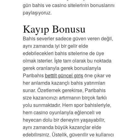
gün bahis ve casino sitelerinin bonuslarını
paylaşıyoruz.
Kayıp Bonusu
Bahis severler sadece güven veren değil,
aynı zamanda iyi bir gelir elde
edebilecekleri bahis sitelerine de üye
olmak isterler. İşte tam olarak bu noktada
gerek oranlarıyla gerek bonuslarıyla
Paribahis
bettilt güncel giriş
öne çıkar ve
her anlamda kazançlı bahis yatırımları
sunar. Özetlemek gerekirse, Paribahis
size kazancınızı artırmanın birçok farklı
yolu sunmaktadır. Hem spor bahisleriyle,
hem casino oyunlarıyla eğlenceli ve
heyecan dolu bir deneyim yaşayabilir,
aynı zamanda büyük kazançlar elde
edebilirsiniz. Üstelik, güvenilir ve kullanıcı