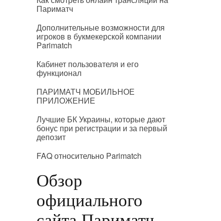
Париматч
Дополнительные возможности для
игроков в букмекерской компании
Parimatch
Кабинет пользователя и его
функционал
ПАРИМАТЧ МОБИЛЬНОЕ
ПРИЛОЖЕНИЕ
Лучшие БК Украины, которые дают
бонус при регистрации и за первый
депозит
FAQ относительно Parimatch
Обзор
официального
сайта Париматч