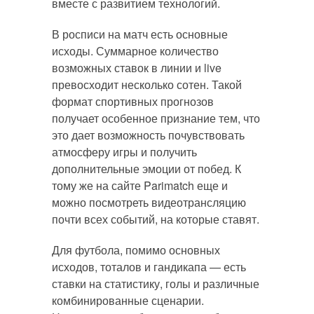
вместе с развитием технологий.
В росписи на матч есть основные
исходы. Суммарное количество
возможных ставок в линии и live
превосходит несколько сотен. Такой
формат спортивных прогнозов
получает особенное признание тем, что
это дает возможность почувствовать
атмосферу игры и получить
дополнительные эмоции от побед. К
тому же на сайте Parimatch еще и
можно посмотреть видеотрансляцию
почти всех событий, на которые ставят.
Для футбола, помимо основных
исходов, тоталов и гандикапа — есть
ставки на статистику, голы и различные
комбинированные сценарии.