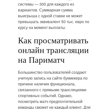
системы — 300 для каждого из
вариантов. Суммарная сумма
выигрыша с одной ставки не может
превышать эквивалент 50 тыс. евро по
курсу на момент выплаты.
Как просматривать
онлайн трансляции
на Париматч
Большинство пользователей создают
учетную запись на сайте букмекера по
причине наличия функционала,
связанного с прямыми трансляциями
спортивных событий. Однако,
посмотреть матч предпочтительной
команды сможет не каждый клиент. Для