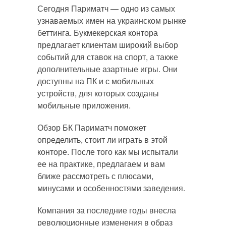
Сегодня Париматч — одно из самых
узнаваемых имен на украинском рынке
беттинга. Букмекерская контора
предлагает клиентам широкий выбор
событий для ставок на спорт, а также
дополнительные азартные игры. Они
доступны на ПК и с мобильных
устройств, для которых созданы
мобильные приложения.
Обзор БК Париматч поможет
определить, стоит ли играть в этой
конторе. После того как мы испытали
ее на практике, предлагаем и вам
ближе рассмотреть с плюсами,
минусами и особенностями заведения.
Компания за последние годы внесла
революционные изменения в образ