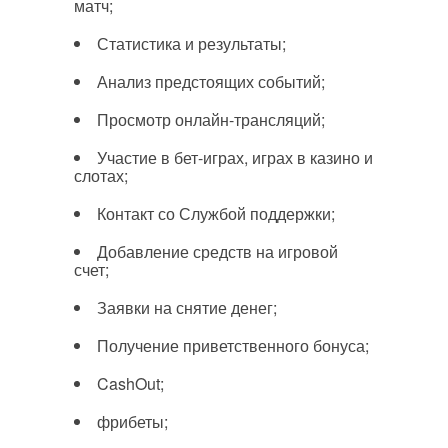
матч;
Статистика и результаты;
Анализ предстоящих событий;
Просмотр онлайн-трансляций;
Участие в бет-играх, играх в казино и
слотах;
Контакт со Службой поддержки;
Добавление средств на игровой
счет;
Заявки на снятие денег;
Получение приветственного бонуса;
CashOut;
фрибеты;