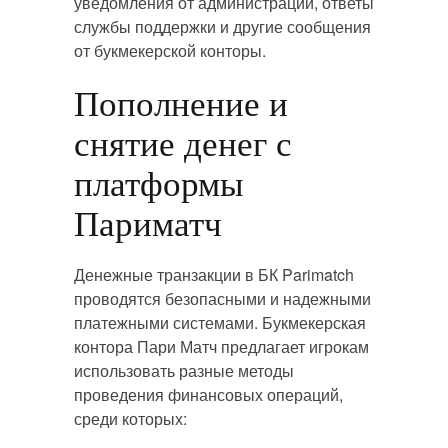
уведомления от администрации, ответы
службы поддержки и другие сообщения
от букмекерской конторы.
Пополнение и
снятие денег с
платформы
Париматч
Денежные транзакции в БК Parimatch
проводятся безопасными и надежными
платежными системами. Букмекерская
контора Пари Матч предлагает игрокам
использовать разные методы
проведения финансовых операций,
среди которых: