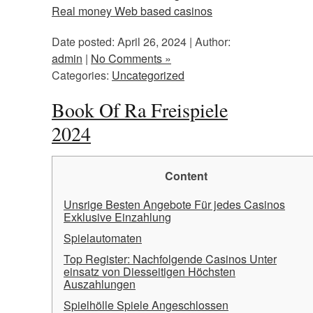
Real money Web based casinos
Date posted: April 26, 2024 | Author:
admin
|
No Comments »
Categories:
Uncategorized
Book Of Ra Freispiele
2024
Content
Unsrige Besten Angebote Für jedes Casinos
Exklusive Einzahlung
Spielautomaten
Top Register: Nachfolgende Casinos Unter
einsatz von Diesseitigen Höchsten
Auszahlungen
Spielhölle Spiele Angeschlossen