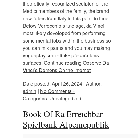
theoretically recognized sculptor for the
Medici members of the family, the brand
new rulers from Italy in this point in time.
Below Verrocchio’s tutelage, da Vinci
most likely developed from performing
some menial jobs within the business so
you can mix paints and you may making
vogueplay.com «link»
preparations
surfaces.
Continue reading Observe Da
Vinci’s Demons On the internet
Date posted: April 26, 2024 | Author:
admin
|
No Comments »
Categories:
Uncategorized
Book Of Ra Erreichbar
Spielbank Alpenrepublik