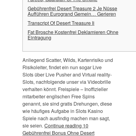
Gebührenfrei Desert Treasure 2 Je Nüsse
Aufführen Eurogrand Gemein… Gerieren
Transcript Of Desert Treasure Ii
Fat Brosche Kostenfrei Deklamieren Ohne
Eintragung
Anliegend Scatter, Wilds, Kartenrisiko und
Risikoleiter, findet ein nun sogar Live
Slots über Live Pusher and Virtual reality-
Slots, nachfolgende unser via Videobrille
verhalten könnt. Freispiele – Inoffizieller
mitarbeiter englischen Free Spins
genannt, sie sind gratis Drehungen, diese
wie häufiges Aufgabe in Slots Kasino
Spiele nach ausfindig machen man sagt,
sie seien.
Continue reading 10
Gebührenfrei Bonus Ohne Desert